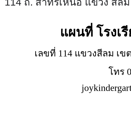
114 ถ. สาทรเหนือ แขวง สีล
แผนที่ โรงเ
เลขที่ 114 แขวงสีลม เ
โทร 0
joykinderga