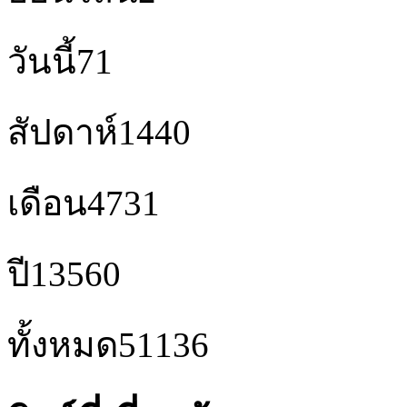
วันนี้
71
สัปดาห์
1440
เดือน
4731
ปี
13560
ทั้งหมด
51136