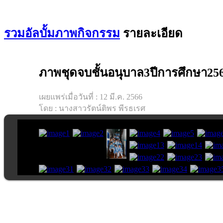
รวมอัลบั้มภาพกิจกรรม
รายละเอียด
ภาพชุดจบชั้นอนุบาล3ปีการศึกษา25
เผยแพร่เมื่อวันที่ : 12 มี.ค. 2566
โดย : นางสาวรัตน์ติพร พีรธเรศ