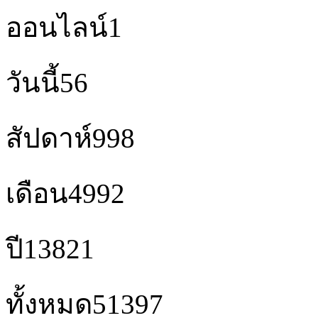
ออนไลน์
1
วันนี้
56
สัปดาห์
998
เดือน
4992
ปี
13821
ทั้งหมด
51397