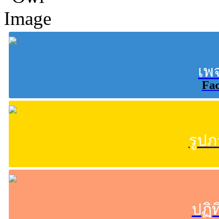
เพ
Fa
รูป
ปฏิ